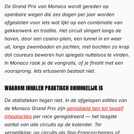
De Grand Prix van Monaco wordt gereden op
openbare wegen die zes dagen per jaar worden
afgesloten voor iets wat lijkt op een combinatie van
gekkenwerk en traditie. Het circuit slingert langs de
haven, door een casino-plein, een tunnel in en weer
uit, langs zwembaden en jachten, met bochten zo krap
dat coureurs beweren hun spiegels nutteloos te vinden.
In Monaco raak je de vangrails, of je finisht met een
voorsprong. Iets ertussenin bestaat niet.
WAAROM INHALEN PRAKTISCH ONMOGELIJK IS
De statistieken liegen niet. In de afgelopen edities van
de Monaco Grand Prix zijn
gemiddeld tien tot twaalf
inhaalacties
per race geregistreerd — het laagste
aantal van alle circuits op de kalender. Ter
vergelijking: op circuits als Spa-Francorchamps of