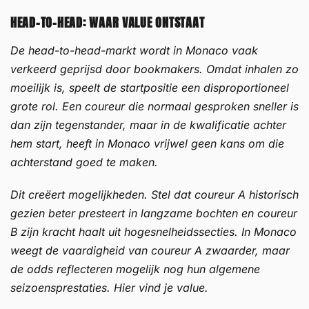
HEAD-TO-HEAD: WAAR VALUE ONTSTAAT
De head-to-head-markt wordt in Monaco vaak
verkeerd geprijsd door bookmakers. Omdat inhalen zo
moeilijk is, speelt de startpositie een disproportioneel
grote rol. Een coureur die normaal gesproken sneller is
dan zijn tegenstander, maar in de kwalificatie achter
hem start, heeft in Monaco vrijwel geen kans om die
achterstand goed te maken.
Dit creëert mogelijkheden. Stel dat coureur A historisch
gezien beter presteert in langzame bochten en coureur
B zijn kracht haalt uit hogesnelheidssecties. In Monaco
weegt de vaardigheid van coureur A zwaarder, maar
de odds reflecteren mogelijk nog hun algemene
seizoensprestaties. Hier vind je value.