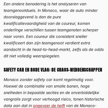
Een andere benadering is het analyseren van
teamgenootduels. In Monaco, waar de auto minder
doorslaggevend is dan de pure
kwalificatievaardigheid van de coureur, komen
onderlinge verschillen tussen teamgenoten scherper
naar voren. Een coureur die consistent sneller
kwalificeert dan zijn teamgenoot verdient extra
aandacht in de head-to-head-markt, zelfs als de odds
dit niet volledig weerspiegelen.
SAFETY CAR EN RODE VLAG: DE CHAOS-WEDDENSCHAPPEN
Monaco zonder safety car komt regelmatig voor.
Hoewel de combinatie van smalle banen, hoge
snelheden in bepaalde secties en de onverbiddelijke
vangrails zorgt voor verhoogd risico, tonen historische
data aan dat in
ongeveer de helft
van de Monaco-