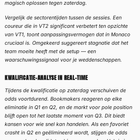
magisch oplossen tegen zaterdag.
Vergelijk de sectorentijden tussen de sessies. Een
coureur die in VT2 significant verbetert ten opzichte
van VT1, toont aanpassingsvermogen dat in Monaco
cruciaal is. Omgekeerd suggereert stagnatie dat het
team moeite heeft met de setup — een
waarschuwingssignaal voor je weddenschappen.
KWALIFICATIE-ANALYSE IN REAL-TIME
Tijdens de kwalificatie op zaterdag verschuiven de
odds voortdurend. Bookmakers reageren op elke
eliminatie in Q1 en Q2, en de markt voor pole position
blijft open tot het laatste moment van Q3. Dit biedt
kansen voor wie snel kan handelen. Als een favoriet
crasht in Q2 en geëlimineerd wordt, stijgen de odds