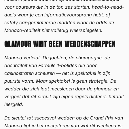
voor coureurs die in de top zes starten, head-to-head-
duels waar je een informatievoorsprong hebt, of
safety car-gerelateerde markten waar de odds de
Monaco-realiteit niet volledig weerspiegelen.
GLAMOUR WINT GEEN WEDDENSCHAPPEN
Monaco verleidt. De jachten, de champagne, de
absurditeit van Formule 1-bolides die door
casinostraten scheuren — het is spektakel in zijn
puurste vorm. Maar spektakel is geen strategie. De
wedder die zich laat meeslepen door de glamour en
vergeet dat dit circuit zijn eigen regels dicteert, betaalt
leergeld.
De sleutel tot succesvol wedden op de Grand Prix van
Monaco ligt in het accepteren van wat dit weekend is: