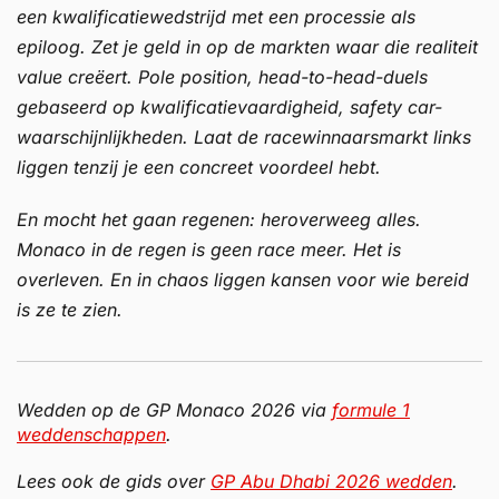
een kwalificatiewedstrijd met een processie als
epiloog. Zet je geld in op de markten waar die realiteit
value creëert. Pole position, head-to-head-duels
gebaseerd op kwalificatievaardigheid, safety car-
waarschijnlijkheden. Laat de racewinnaarsmarkt links
liggen tenzij je een concreet voordeel hebt.
En mocht het gaan regenen: heroverweeg alles.
Monaco in de regen is geen race meer. Het is
overleven. En in chaos liggen kansen voor wie bereid
is ze te zien.
Wedden op de GP Monaco 2026 via
formule 1
weddenschappen
.
Lees ook de gids over
GP Abu Dhabi 2026 wedden
.