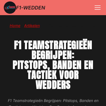
F1-WEDDEN
Home
→
Artikelen
→
F1 Teamstrategieën Begrijpen
F1 TEAMSTRATEGIEËN
BEGRIJPEN:
PITSTOPS, BANDEN EN
TACTIEK VOOR
WEDDERS
F1 Teamstrategieën Begrijpen: Pitstops, Banden en