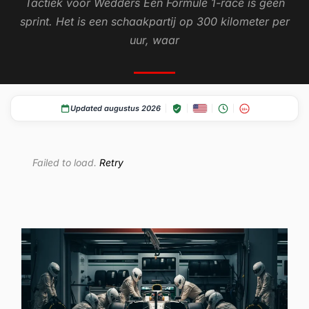
Tactiek voor Wedders Een Formule 1-race is geen
sprint. Het is een schaakpartij op 300 kilometer per
uur, waar
Updated augustus 2026
18+
Failed to load.
Retry