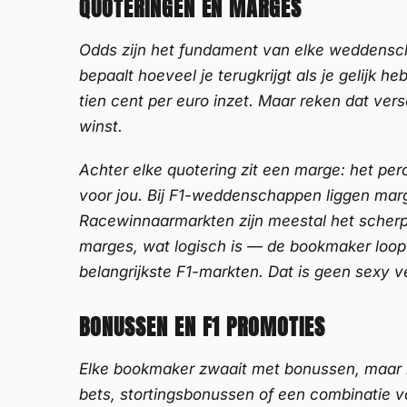
QUOTERINGEN EN MARGES
Odds zijn het fundament van elke weddenscha
bepaalt hoeveel je terugkrijgt als je gelijk h
tien cent per euro inzet. Maar reken dat ver
winst.
Achter elke quotering zit een marge: het pe
voor jou. Bij F1-weddenschappen liggen marg
Racewinnaarmarkten zijn meestal het scher
marges, wat logisch is — de bookmaker loopt
belangrijkste F1-markten. Dat is geen sexy ve
BONUSSEN EN F1 PROMOTIES
Elke bookmaker zwaait met bonussen, maar n
bets, stortingsbonussen of een combinatie 