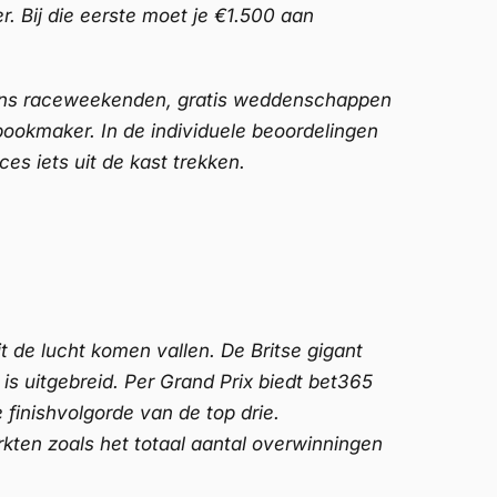
r. Bij die eerste moet je €1.500 aan
jdens raceweekenden, gratis weddenschappen
 bookmaker. In de individuele beoordelingen
es iets uit de kast trekken.
t de lucht komen vallen. De Britse gigant
is uitgebreid. Per Grand Prix biedt bet365
finishvolgorde van de top drie.
kten zoals het totaal aantal overwinningen