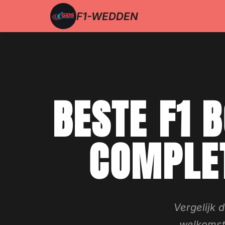
F1-WEDDEN
BESTE F1 
COMPLET
Vergelijk 
welkomstb