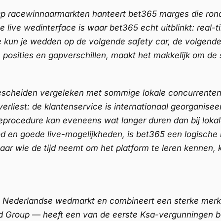
 Op racewinnaarmarkten hanteert bet365 marges die rond 
e live wedinterface is waar bet365 echt uitblinkt: real
ce kun je wedden op de volgende safety car, de volgende
posities en gapverschillen, maakt het makkelijk om de s
bescheiden vergeleken met sommige lokale concurrenten
rliest: de klantenservice is internationaal georganiseer
ieprocedure kan eveneens wat langer duren dan bij loka
 en goede live-mogelijkheden, is bet365 een logische 
ar wie de tijd neemt om het platform te leren kennen, kr
e Nederlandse wedmarkt en combineert een sterke merki
Group — heeft een van de eerste Ksa-vergunningen bem