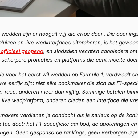
wedden zijn er hooguit vijf die ertoe doen. Die openings
luizen en live wedinterfaces uitproberen, is het gewo
 officieel geopend
, en sindsdien vechten aanbieders om
, scherpere promoties en platforms die echt moeite doe
Wie voor het eerst wil wedden op Formule 1, verdwaalt 
e eerlijk zijn: niet elke bookmaker die zich als F1-speci
race, anderen meer dan vijftig. Sommige betalen binne
live wedplatform, anderen bieden een interface die vast
ookmakers verdienen je aandacht als je serieus op de kon
elijk toe doet: het F1-specifieke aanbod, de quoteringe
alingen. Geen gesponsorde rankings, geen verborgen a