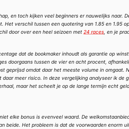
p, en toch kijken veel beginners er nauwelijks naar. D
ebt. Het verschil tussen een quotering van 1.85 en 1.95 op
schil door over een heel seizoen met
24 races
, en je pr
rcentage dat de bookmaker inhoudt als garantie op winst
es doorgaans tussen de vier en acht procent, afhankeli
pst geprijsd omdat daar het meeste volume in omgaat
 daar meer risico. In deze vergelijking analyseer ik d
rhaal, maar het scheelt je op de lange termijn echt geld
iet elke bonus is evenveel waard. De welkomstaanbiedi
van beide. Het probleem is dat de voorwaarden enorm u