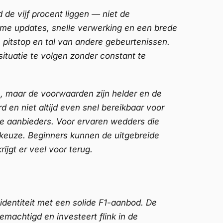
de vijf procent liggen — niet de
-time updates, snelle verwerking en een brede
 pitstop en tal van andere gebeurtenissen.
ituatie te volgen zonder constant te
, maar de voorwaarden zijn helder en de
d en niet altijd even snel bereikbaar voor
le aanbieders. Voor ervaren wedders die
keuze. Beginners kunnen de uitgebreide
ijgt er veel voor terug.
dentiteit met een solide F1-aanbod. De
achtigd en investeert flink in de