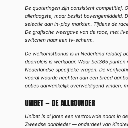
De quoteringen zijn consistent competitief.
allerlaagste, maar beslist bovengemiddeld. D
selectie aan in-play markten. Tijdens de ra
De grafische weergave van de race, met live 
switchen naar een tv-scherm.
De welkomstbonus is in Nederland relatief 
doorroleis is werkbaar. Waar bet365 punten ve
Nederlandse specifieke vragen. De verificat
vooral waarde hechten aan een breed aanbod
opties aanvankelijk overweldigend vinden, ma
UNIBET — DE ALLROUNDER
Unibet is al jaren een vertrouwde naam in d
Zweedse aanbieder — onderdeel van Kindred 