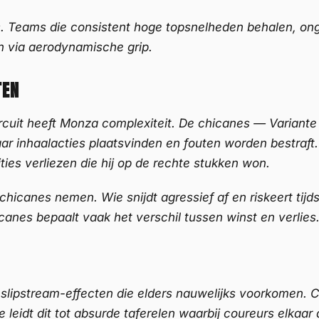
. Teams die consistent hoge topsnelheden behalen, ongea
 via aerodynamische grip.
TEN
cuit heeft Monza complexiteit. De chicanes — Variante de
r inhaalacties plaatsvinden en fouten worden bestraft.
ties verliezen die hij op de rechte stukken won.
hicanes nemen. Wie snijdt agressief af en riskeert tijdst
canes bepaalt vaak het verschil tussen winst en verlies
lipstream-effecten die elders nauwelijks voorkomen. Co
e leidt dit tot absurde taferelen waarbij coureurs elkaa