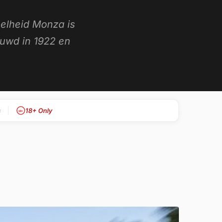
elheid Monza is
ouwd in 1922 en
s
18+ Only
18+