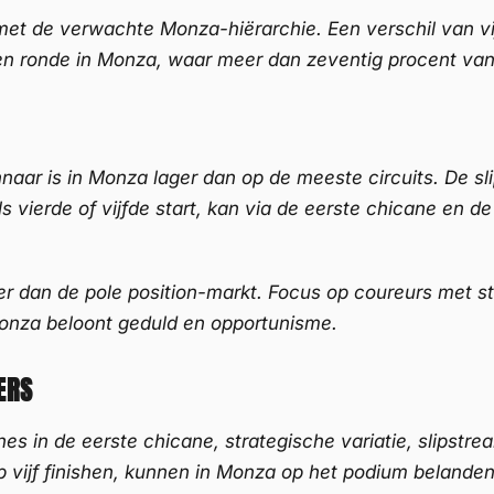
met de verwachte Monza-hiërarchie. Een verschil van vi
r een ronde in Monza, waar meer dan zeventig procent va
innaar is in Monza lager dan op de meeste circuits. De 
s vierde of vijfde start, kan via de eerste chicane en de
r dan de pole position-markt. Focus op coureurs met st
. Monza beloont geduld en opportunisme.
ERS
s in de eerste chicane, strategische variatie, slipst
p vijf finishen, kunnen in Monza op het podium belanden