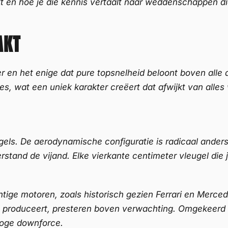
kt en hoe je die kennis vertaalt naar weddenschappen d
AKT
er en het enige dat pure topsnelheid beloont boven all
, wat een uniek karakter creëert dat afwijkt van alles 
els. De aerodynamische configuratie is radicaal anders 
stand de vijand. Elke vierkante centimeter vleugel die je
htige motoren, zoals historisch gezien Ferrari en Merc
g produceert, presteren boven verwachting. Omgekeerd w
oge downforce.