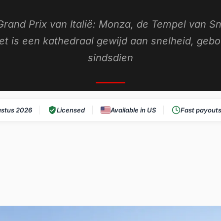
rand Prix van Italië: Monza, de Tempel van Sn
Het is een kathedraal gewijd aan snelheid, geb
sindsdien
stus 2026
Licensed
Available in US
Fast payout