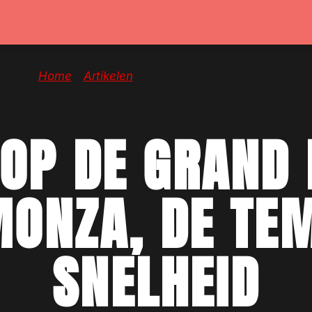
Home
→
Artikelen
→
Wedden GP Italië 2026
OP DE GRAND 
 MONZA, DE TE
SNELHEID