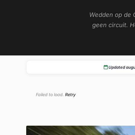
Wedden op de G
geen circuit. 
Updated augu
Failed to load.
Retry