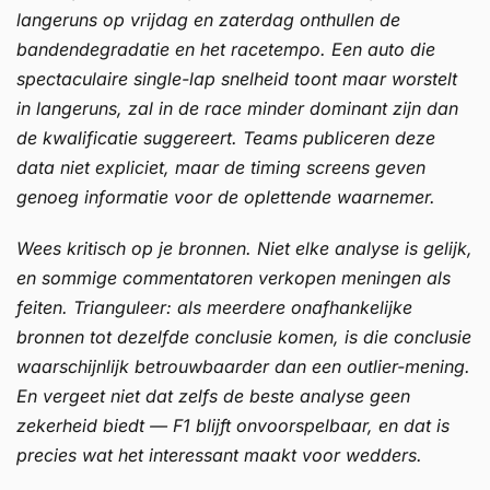
langeruns op vrijdag en zaterdag onthullen de
bandendegradatie en het racetempo. Een auto die
spectaculaire single-lap snelheid toont maar worstelt
in langeruns, zal in de race minder dominant zijn dan
de kwalificatie suggereert. Teams publiceren deze
data niet expliciet, maar de timing screens geven
genoeg informatie voor de oplettende waarnemer.
Wees kritisch op je bronnen. Niet elke analyse is gelijk,
en sommige commentatoren verkopen meningen als
feiten. Trianguleer: als meerdere onafhankelijke
bronnen tot dezelfde conclusie komen, is die conclusie
waarschijnlijk betrouwbaarder dan een outlier-mening.
En vergeet niet dat zelfs de beste analyse geen
zekerheid biedt — F1 blijft onvoorspelbaar, en dat is
precies wat het interessant maakt voor wedders.