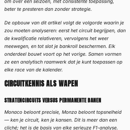
om over een seizoen, met consistente toepassing,
beter te presteren dan zonder strategie.
De opbouw van dit artikel volgt de volgorde waarin je
zou moeten analyseren: eerst het circuit begrijpen, dan
de kwalificatie relativeren, vervolgens het weer
meewegen, en tot slot je bankroll beschermen. Elk
onderdeel bouwt voort op het vorige. Samen vormen
ze een analytisch raamwerk dat je kunt toepassen op
elke race van de kalender.
CIRCUITKENNIS ALS WAPEN
STRATENCIRCUITS VERSUS PERMANENTE BANEN
Monaco beloont precisie, Monza beloont topsnelheid
— ken je circuit, ken je kansen. Dit is meer dan een
cliché; het is de basis van elke serieuze F1-analyse.