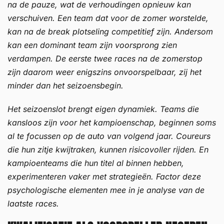
na de pauze, wat de verhoudingen opnieuw kan
verschuiven. Een team dat voor de zomer worstelde,
kan na de break plotseling competitief zijn. Andersom
kan een dominant team zijn voorsprong zien
verdampen. De eerste twee races na de zomerstop
zijn daarom weer enigszins onvoorspelbaar, zij het
minder dan het seizoensbegin.
Het seizoenslot brengt eigen dynamiek. Teams die
kansloos zijn voor het kampioenschap, beginnen soms
al te focussen op de auto van volgend jaar. Coureurs
die hun zitje kwijtraken, kunnen risicovoller rijden. En
kampioenteams die hun titel al binnen hebben,
experimenteren vaker met strategieën. Factor deze
psychologische elementen mee in je analyse van de
laatste races.