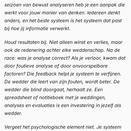
seizoen van bewust analyseren heb je een aanpak die
werkt voor jouw manier van denken. Iedereen denkt
anders, en het beste systeem is het systeem dat past
bij hoe jij informatie verwerkt.
Houd resultaten bij. Niet alleen winst en verlies, maar
ook de redenering achter elke weddenschap. Na de
race: was je analyse correct? Als je verloor, kwam dat
door foutieve analyse of door onvoorspelbare
factoren? Die feedback helpt je systeem te verfijnen.
De wedder die leert van zijn fouten, wordt beter. De
wedder die blind doorgaat, herhaalt ze. Een
spreadsheet of notitieboek met je weddingen,
analyses en evaluaties is een investering in jezelf als
wedder.
Vergeet het psychologische element niet. Je systeem