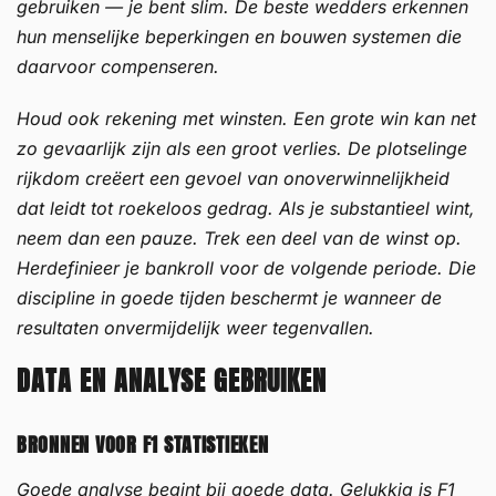
gebruiken — je bent slim. De beste wedders erkennen
hun menselijke beperkingen en bouwen systemen die
daarvoor compenseren.
Houd ook rekening met winsten. Een grote win kan net
zo gevaarlijk zijn als een groot verlies. De plotselinge
rijkdom creëert een gevoel van onoverwinnelijkheid
dat leidt tot roekeloos gedrag. Als je substantieel wint,
neem dan een pauze. Trek een deel van de winst op.
Herdefinieer je bankroll voor de volgende periode. Die
discipline in goede tijden beschermt je wanneer de
resultaten onvermijdelijk weer tegenvallen.
DATA EN ANALYSE GEBRUIKEN
BRONNEN VOOR F1 STATISTIEKEN
Goede analyse begint bij goede data. Gelukkig is F1