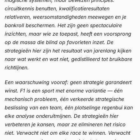
circuitkennis benutten, kwalificatieresultaten
relativeren, weersomstandigheden meewegen en je
bankroll beschermen. Het zijn geen spectaculaire
inzichten, maar wie ze toepast, heeft een voorsprong
op de massa die blind op favorieten inzet. De
strategieën hier zijn het resultaat van jarenlang kijken
naar wat werkt en wat niet, gedistilleerd tot bruikbare
richtlijnen.
Een waarschuwing vooraf: geen strategie garandeert
winst. F1 is een sport met enorme variantie — één
mechanisch probleem, één verkeerde strategische
beslissing van een team, één plotselinge regenbui kan
elke analyse onderuitmijnen. De strategieën hier
verbeteren je kansen, maar ze elimineren het risico
niet. Verwacht niet om elke race te winnen. Verwacht