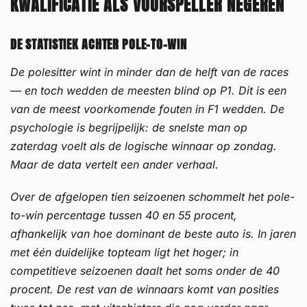
KWALIFICATIE ALS VOORSPELLER NEGEREN
DE STATISTIEK ACHTER POLE-TO-WIN
De polesitter wint in minder dan de helft van de races
— en toch wedden de meesten blind op P1. Dit is een
van de meest voorkomende fouten in F1 wedden. De
psychologie is begrijpelijk: de snelste man op
zaterdag voelt als de logische winnaar op zondag.
Maar de data vertelt een ander verhaal.
Over de afgelopen tien seizoenen schommelt het pole-
to-win percentage tussen 40 en 55 procent,
afhankelijk van hoe dominant de beste auto is. In jaren
met één duidelijke topteam ligt het hoger; in
competitieve seizoenen daalt het soms onder de 40
procent. De rest van de winnaars komt van posities