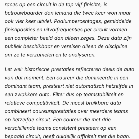
races op een circuit in de top vijf finishte, is
betrouwbaarder dan iemand die twee keer won maar
ook vier keer uitviel. Podiumpercentages, gemiddelde
finishposities en uitvalfrequenties per circuit vormen
een completer beeld dan alleen zeges. Deze data zijn
publiek beschikbaar en vereisen alleen de discipline
om ze te verzamelen en te analyseren.
Let wel: historische prestaties reflecteren deels de auto
van dat moment. Een coureur die domineerde in een
dominant team, presteert niet automatisch hetzelfde in
een zwakkere auto. Filter dus op teamstabiliteit en
relatieve competitiviteit. De meest bruikbare data
combineert coureursprestaties over meerdere teams
op hetzelfde circuit. Een coureur die met drie
verschillende teams consistent presteert op een
bepaald circuit, heeft duidelijk affiniteit met die baan.