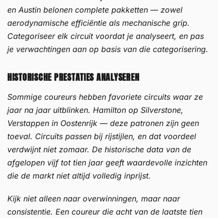
en Austin belonen complete pakketten — zowel
aerodynamische efficiëntie als mechanische grip.
Categoriseer elk circuit voordat je analyseert, en pas
je verwachtingen aan op basis van die categorisering.
HISTORISCHE PRESTATIES ANALYSEREN
Sommige coureurs hebben favoriete circuits waar ze
jaar na jaar uitblinken. Hamilton op Silverstone,
Verstappen in Oostenrijk — deze patronen zijn geen
toeval. Circuits passen bij rijstijlen, en dat voordeel
verdwijnt niet zomaar. De historische data van de
afgelopen vijf tot tien jaar geeft waardevolle inzichten
die de markt niet altijd volledig inprijst.
Kijk niet alleen naar overwinningen, maar naar
consistentie. Een coureur die acht van de laatste tien