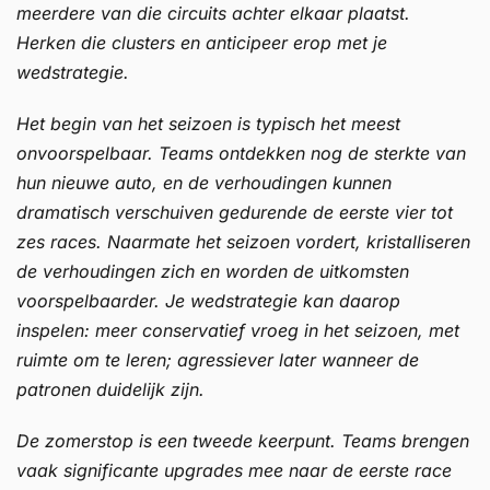
meerdere van die circuits achter elkaar plaatst.
Herken die clusters en anticipeer erop met je
wedstrategie.
Het begin van het seizoen is typisch het meest
onvoorspelbaar. Teams ontdekken nog de sterkte van
hun nieuwe auto, en de verhoudingen kunnen
dramatisch verschuiven gedurende de eerste vier tot
zes races. Naarmate het seizoen vordert, kristalliseren
de verhoudingen zich en worden de uitkomsten
voorspelbaarder. Je wedstrategie kan daarop
inspelen: meer conservatief vroeg in het seizoen, met
ruimte om te leren; agressiever later wanneer de
patronen duidelijk zijn.
De zomerstop is een tweede keerpunt. Teams brengen
vaak significante upgrades mee naar de eerste race