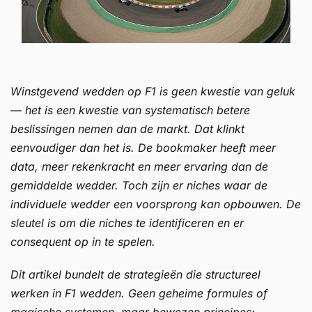
Winstgevend wedden op F1 is geen kwestie van geluk
— het is een kwestie van systematisch betere
beslissingen nemen dan de markt. Dat klinkt
eenvoudiger dan het is. De bookmaker heeft meer
data, meer rekenkracht en meer ervaring dan de
gemiddelde wedder. Toch zijn er niches waar de
individuele wedder een voorsprong kan opbouwen. De
sleutel is om die niches te identificeren en er
consequent op in te spelen.
Dit artikel bundelt de strategieën die structureel
werken in F1 wedden. Geen geheime formules of
magische systemen, maar bewezen principes: