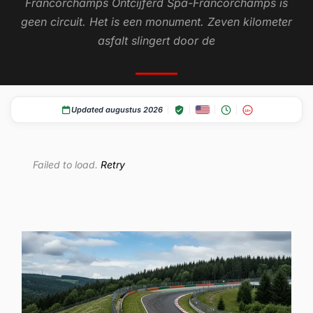
Francorchamps Ontcijferd Spa-Francorchamps is
geen circuit. Het is een monument. Zeven kilometer
asfalt slingert door de
Updated augustus 2026
18+
Failed to load.
Retry