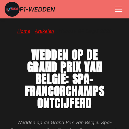
F1-WEDDEN
Home
→
Artikelen
→
Wedden GP België 2026
WEDDEN OP DE
GRAND PRIX VAN
BELGIË: SPA-
FRANCORCHAMPS
ONTCIJFERD
Wedden op de Grand Prix van België: Spa-