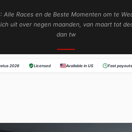
6: Alle Races en de Beste Momenten om te We
 zich uit over negen maanden, van maart tot d
dan tw
stus 2026
Licensed
Available in US
Fast payout