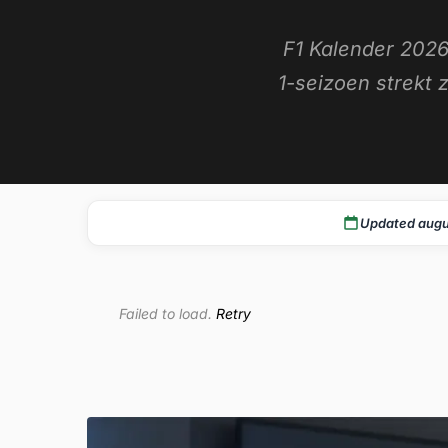
F1 Kalender 202
1-seizoen strekt
Updated augu
Failed to load.
Retry