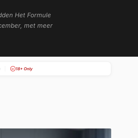
dden Het Formule
ecember, met meer
s
18+ Only
18+