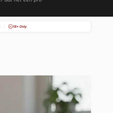
s
18+ Only
18+