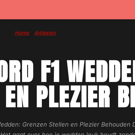
Home
→
Artikelen
→
Verantwoord F1 Wedden
RD F1 WEDDE
 EN PLEZIER 
dden: Grenzen Stellen en Plezier Behouden Dit
. Het gaat over hoe je wedden leuk houdt zonde