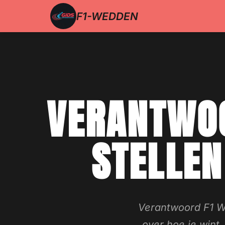
F1-WEDDEN
VERANTWOO
STELLEN
Verantwoord F1 We
over hoe je wint