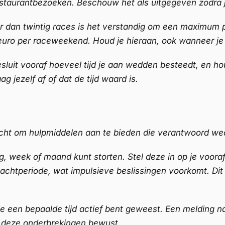
estaurantbezoeken. Beschouw het als uitgegeven zodra j
r dan twintig races is het verstandig om een maximum p
 euro per raceweekend. Houd je hieraan, ook wanneer je 
Besluit vooraf hoeveel tijd je aan wedden besteedt, en ho
 jezelf af of dat de tijd waard is.
licht om hulpmiddelen aan te bieden die verantwoord w
ag, week of maand kunt storten. Stel deze in op je voor
 wachtperiode, wat impulsieve beslissingen voorkomt. Di
 je een bepaalde tijd actief bent geweest. Een melding
k deze onderbrekingen bewust.