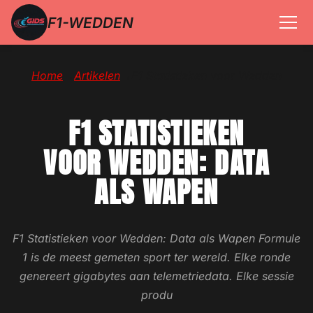
F1-WEDDEN
Home
→
Artikelen
→
F1 Statistieken voor Wedden
F1 STATISTIEKEN
VOOR WEDDEN: DATA
ALS WAPEN
F1 Statistieken voor Wedden: Data als Wapen Formule
1 is de meest gemeten sport ter wereld. Elke ronde
genereert gigabytes aan telemetriedata. Elke sessie
produ