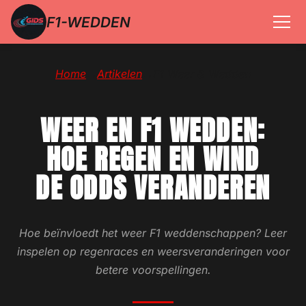
F1-WEDDEN
Home
→
Artikelen
→
F1 Weer & Wedden
WEER EN F1 WEDDEN:
HOE REGEN EN WIND
DE ODDS VERANDEREN
Hoe beïnvloedt het weer F1 weddenschappen? Leer
inspelen op regenraces en weersveranderingen voor
betere voorspellingen.