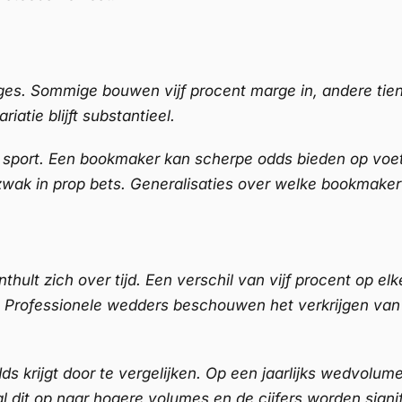
ges. Sommige bouwen vijf procent marge in, andere tien
atie blijft substantieel.
 sport. Een bookmaker kan scherpe odds bieden op voet
zwak in prop bets. Generalisaties over welke bookmaker
nthult zich over tijd. Een verschil van vijf procent op
ofessionele wedders beschouwen het verkrijgen van de
s krijgt door te vergelijken. Op een jaarlijks wedvolume
l dit op naar hogere volumes en de cijfers worden signif