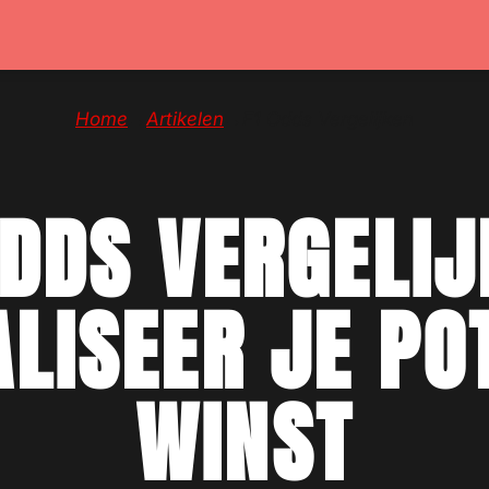
Home
→
Artikelen
→
F1 Odds Vergelijken
ODDS VERGELIJ
LISEER JE POT
WINST