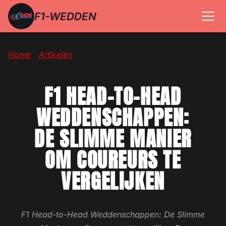
F1-WEDDEN
Home
→
Artikelen
→
F1 Head-to-Head Weddenschappen
F1 HEAD-TO-HEAD
WEDDENSCHAPPEN:
DE SLIMME MANIER
OM COUREURS TE
VERGELIJKEN
F1 Head-to-Head Weddenschappen: De Slimme