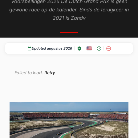
Voorspellingen 2026 De Dutch Grand Prix is geen
gewone race op de kalender. Sinds de terugkeer in
2021 is Zandv
Updated augustus 2026
18+
Failed to load.
Retry