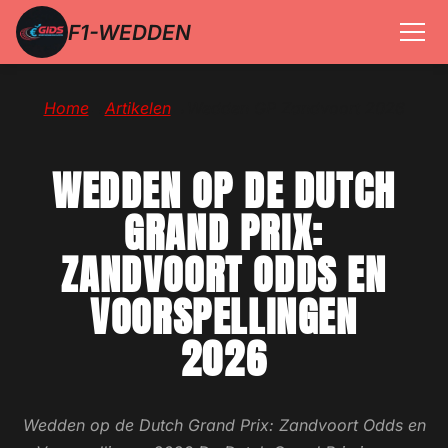
F1-WEDDEN
Home
→
Artikelen
→
Wedden GP Zandvoort 2026
WEDDEN OP DE DUTCH
GRAND PRIX:
ZANDVOORT ODDS EN
VOORSPELLINGEN
2026
Wedden op de Dutch Grand Prix: Zandvoort Odds en